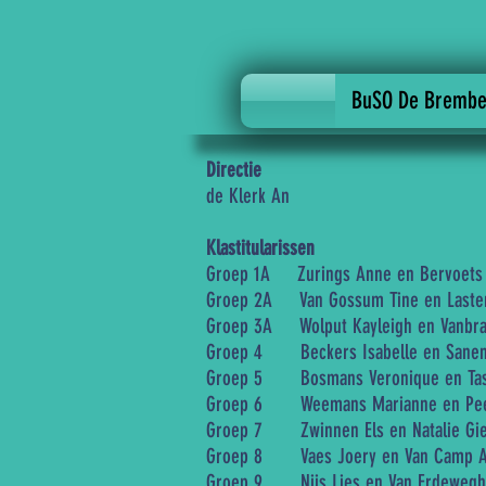
BuSO De Brembe
Directie
de Klerk An
Klastitularissen
Groep 1A Zurings Anne en Bervoets 
Groep 2A Van Gossum Tine en Laste
Groep 3A Wolput Kayleigh en Vanbr
Groep 4 Beckers Isabelle en Sanen
Groep 5 Bosmans Veronique en Ta
Groep 6 Weemans Marianne en Peet
Groep 7 Zwinnen Els en Natalie Gie
Groep 8 Vaes Joery en Van Camp 
Groep 9 Nijs Lies en Van Erdeweghe