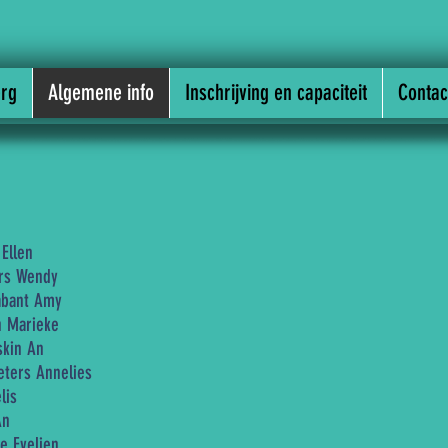
rg
Algemene info
Inschrijving en capaciteit
Contac
Ellen
rs Wendy
abant Amy
 Marieke
skin An
ers Annelies
lis
An
 Evelien