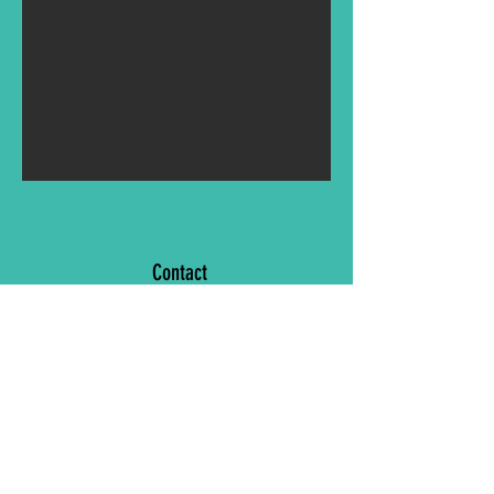
Contact
Tel:
013 33 38 86
E-mail:
directie@busodebremberg.com
Adres
Groenstraat 16