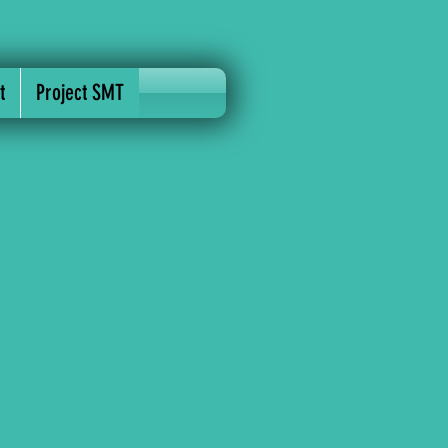
t
Project SMT